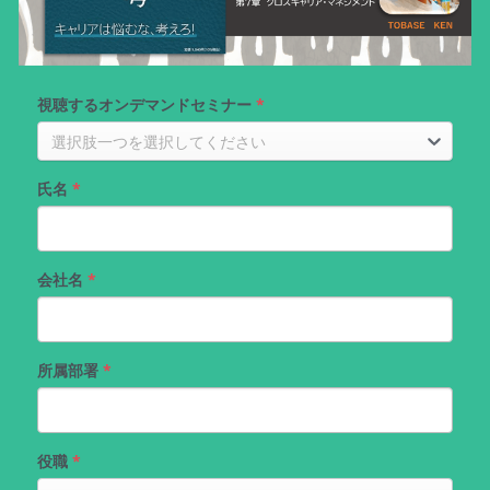
視聴するオンデマンドセミナー
*
選択肢一つを選択してください
氏名
*
会社名
*
所属部署
*
役職
*