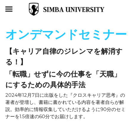
トップページ
オンデマンドセミナー
SIMBA UNIVERSITYとは
お役立ちコラム
【
キャリア自律のジレンマを解消す
る！
】
導入事例
「転職」せずに今の仕事を「天職」
ＡＩ無料ビジョン診断
にするための具体的手法
キャリア開発プログラム
2024年12月7日に出版をした『クロスキャリア思考』の
著者が登壇し、書籍に書かれている内容を著者自らが解
4コマ漫画はたらくわたし
説。効率的に情報収集していただけるように90分のセミ
ナーを1.5倍速の60分でお届けします。
学校型転職支援サービスSIMBA
SIMBA受講生募集