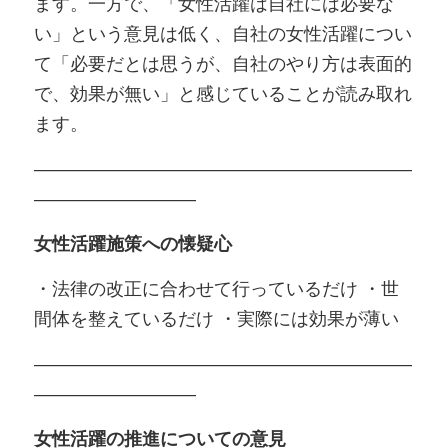
ます。一方で、「女性活躍は自社には必要な
い」という意見は低く、自社の女性活躍につい
て「必要だとは思うが、自社のやり方は表面的
で、効果が無い」と感じていることが読み取れ
ます。
―――――――――――――――――――――
―――――――――
女性活躍施策への懐疑心
・法律の改正に合わせて行っているだけ ・世
間体を整えているだけ ・実際には効果が薄い
―――――――――――――――――――――
―――――――――
女性活躍の推進についての意見