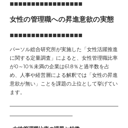
■■■■■■■■■■■■■■■■■
女性の管理職への昇進意欲の実態
■■■■■■■■■■■■■■■■■
パーソル総合研究所が実施した「女性活躍推進
に関する定量調査」によると、女性管理職比率
が0～10％未満の企業は61.8％と過半数を占
め、人事や経営層による解釈では「女性の昇進
意欲が無い」ことを課題の上位として挙げてい
ます。
―――――――――――――――――――
―――――――――――