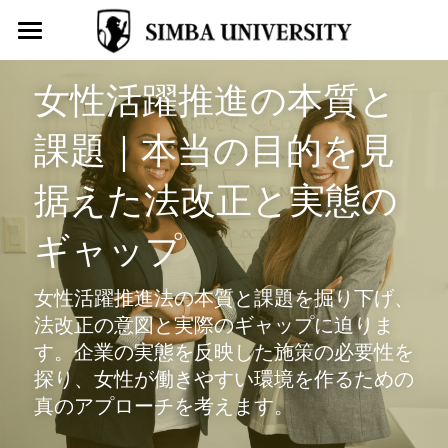
トップページ
女性活躍推進の本質と
SIMBA UNIVERSITYとは
課題｜本当の目的を見
お役立ちコラム
据えた法改正と実態の
導入事例
ギャップ
ＡＩ無料ビジョン診断
女性活躍推進法の本質と課題を掘り下げ、
キャリア開発プログラム
法改正の意図と実際のギャップに迫りま
4コマ漫画はたらくわたし
す。企業の実態を反映した施策の必要性を
探り、女性が働きやすい環境を作るための
学校型転職支援サービスSIMBA
真のアプローチを考えます。
SIMBA受講生募集