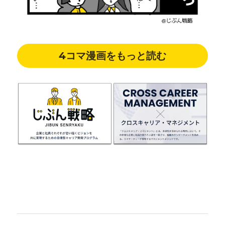
4コマ漫画をもっと読む