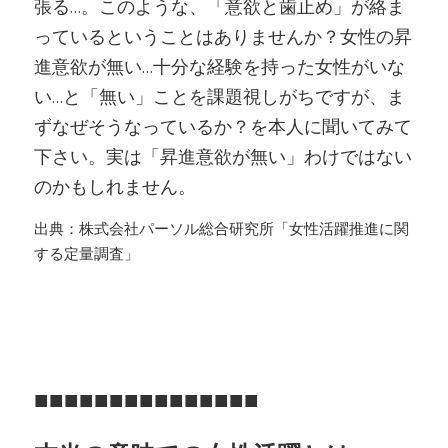
張る…。このような、「意欲と歯止め」が絡ま
っているということはありませんか？女性の昇
進意欲が無い…十分な経験を持った女性がいな
い…と「無い」ことを課題視しがちですが、ま
ずなぜそうなっているか？を本人に聞いてみて
下さい。実は「昇進意欲が無い」わけではない
のかもしれません。
出典：株式会社パーソル総合研究所「女性活躍推進に関
する定量調査」
■■■■■■■■■■■■■■■