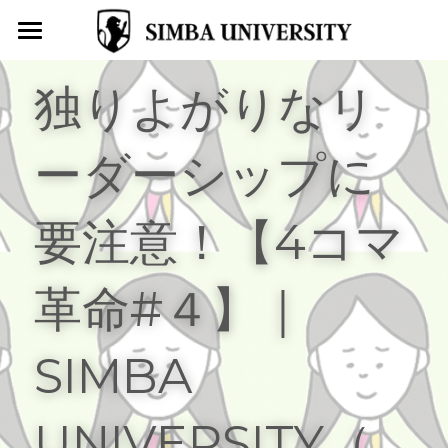
トップページ
独りよがりなリ
SIMBA UNIVERSITYとは
ーダーシップに
お役立ちコラム
導入事例
要注意！【4コマ
ＡＩ無料ビジョン診断
革命#４】
｜
キャリア開発プログラム
4コマ漫画はたらくわたし
SIMBA 
学校型転職支援サービスSIMBA
UNIVERSITY（
SIMBA受講生募集