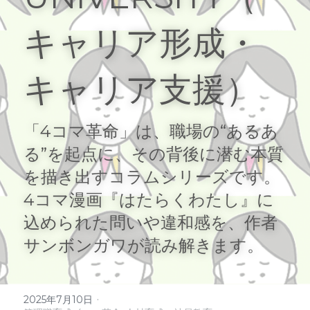
お問い合わせ
キャリア形成・
受講生専用ログイン
キャリア支援）
検索
「4コマ革命」は、職場の“あるあ
る”を起点に、その背後に潜む本質
法人向けサイトはこちら
を描き出すコラムシリーズです。
4コマ漫画『はたらくわたし』に
込められた問いや違和感を、作者
サンボンガワが読み解きます。
·
2025年7月10日