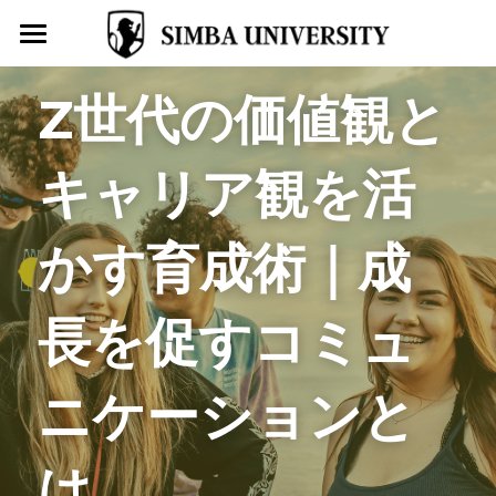
トップページ
Z世代の価値観と
SIMBA UNIVERSITYとは
キャリア観を活
お役立ちコラム
導入事例
かす育成術｜成
ＡＩ無料ビジョン診断
長を促すコミュ
キャリア開発プログラム
4コマ漫画はたらくわたし
ニケーションと
学校型転職支援サービスSIMBA
は
SIMBA受講生募集