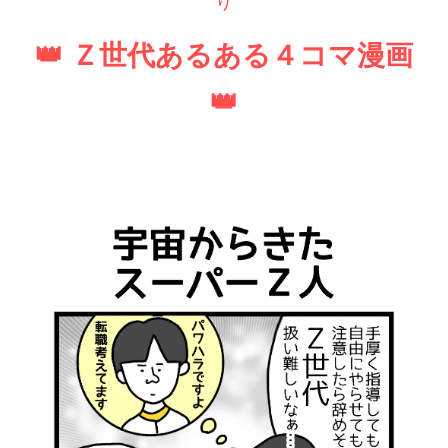
り
👑 Ｚ世代あるある４コマ漫画
👑