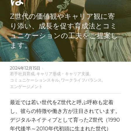
お問い合わせ
Z世代の価値観やキャリア観に寄
り添い、成長を促す育成法とコミ
受講生専用ログイン
ュニケーションの工夫をご提案し
検索
ます。
·
2024年12月15日
法人向けサイトはこちら
若手社員育成,
キャリア形成・キャリア支援,
コミュニケーションスキル,
ワークライフバランス,
エンゲージメント
最近では若い世代をZ世代と呼ぶ呼称も定着
し、彼らの特徴や働き方が注目されています。
デジタルネイティブとして育ったZ世代（1990
年代後半～2010年代初頭に生まれた世代）