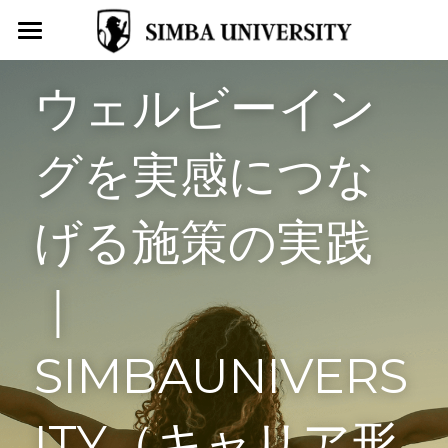
トップページ
ウェルビーイン
SIMBA UNIVERSITYとは
グを実感につな
お役立ちコラム
導入事例
げる施策の実践
ＡＩ無料ビジョン診断
｜
キャリア開発プログラム
4コマ漫画はたらくわたし
SIMBAUNIVERS
学校型転職支援サービスSIMBA
ITY（キャリア形
SIMBA受講生募集