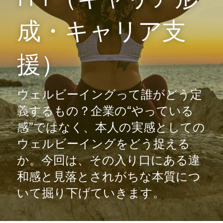
お問い合わせ
成・キャリア支
受講生専用ログイン
援）
検索
ウェルビーイングって誰がどう定
義するもの？企業の“やっている
法人向けサイトはこちら
感”ではなく、本人の実感としての
ウェルビーイングをどう捉える
か。今回は、その入り口にある違
和感と見落とされがちな本質につ
いて掘り下げていきます。