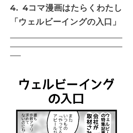
4. 
4コマ漫画はたらくわたし
「ウェルビーイングの入口」
―――――――――――――――――――――
―――――――――――――――――――――
――