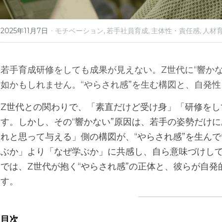
·
2025年11月7日
モチベーション,
若手社員育成,
主体性・責任感,
人材育
若手育成研修をしても成果が見えない。Z世代に“響か
如かもしれません。“やらされ感”を生む構図と、自発
Z世代との関わりで、「素直だけど受け身」「研修をし
す。しかし、その“響かない”原因は、若手の姿勢だけ
れと思って与える」側の構図が、“やらされ感”を生ん
ぶか」より「なぜ学ぶか」に共感し、自ら意味づけし
では、Z世代が抱く“やらされ感”の正体と、彼らが自
す。
目次