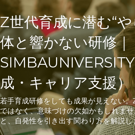
Z世代育成に潜む“や
体と響かない研修｜
SIMBAUNIVERS
成・キャリア支援）
若手育成研修をしても成果が見えない。Z
ではなく、意味づけの欠如かもしれませ
と、自発性を引き出す関わり方を解説し