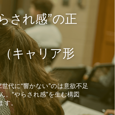
らされ感”の正
ITY（キャリア形
世代に“響かない”のは意欲不足
ん。“やらされ感”を生む構図
ます。