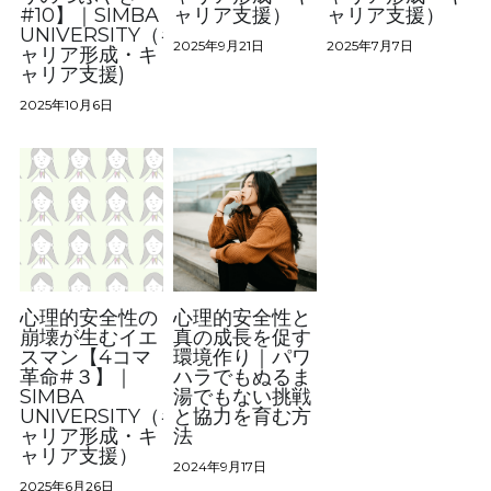
#10】｜SIMBA
ャリア支援）
ャリア支援）
UNIVERSITY（キ
お問い合わせ
2025年9月21日
2025年7月7日
ャリア形成・キ
ャリア支援)
受講生専用ログイン
2025年10月6日
検索
法人向けサイトはこちら
心理的安全性の
心理的安全性と
崩壊が生むイエ
真の成長を促す
スマン【4コマ
環境作り｜パワ
革命#３】｜
ハラでもぬるま
SIMBA
湯でもない挑戦
UNIVERSITY（キ
と協力を育む方
ャリア形成・キ
法
ャリア支援）
2024年9月17日
2025年6月26日