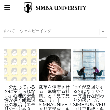
トップページ
SIMBA UNIVERSITYとは
すべて
ウェルビーイング
お役立ちコラム
導入事例
ＡＩ無料ビジョン診断
キャリア開発プログラム
4コマ漫画はたらくわたし
「分かっている
変革を停滞させ
1on1が空回りす
のに変えられな
る「麻痺する社
るのはなぜか？
い」心理的安全
風」と「見て見
一方通行な関わ
学校型転職支援サービスSIMBA
性が導く組織課
ぬふり」｜
りの落とし穴｜
題の根治【エモ
SIMBAUNIVERSITY（キ
SIMBAUNIVERS
リのつぶやき
ャリア形成・キ
ャリア形成・キ
SIMBA受講生募集