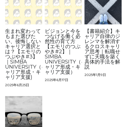
生まれ変わって
ビジョンと今を
【書籍紹介】キ
もまた選びた
つなげる働く必
ャリア自律のジ
い、後悔しない
然性の育て方
レンマを解消す
キャリア選択と
【エモリのつぶ
るクロスキャリ
は？【エモリの
やき#2】｜
ア思考｜転職せ
つぶやき#3】
SIMBA
ずに天職を築く
｜SIMBA
UNIVERSITY（キ
具体的手法を解
UNIVERSITY（キ
ャリア形成・キ
説
ャリア形成・キ
ャリア支援）
2025年1月9日
ャリア支援)
2025年6月17日
2025年6月25日