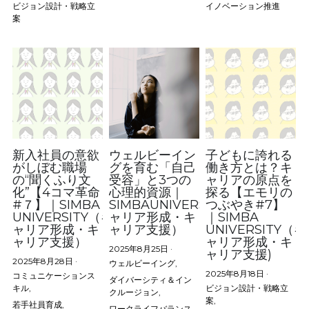
ビジョン設計・戦略立
イノベーション推進
案
新入社員の意欲
ウェルビーイン
子どもに誇れる
がしぼむ職場
グを育む「自己
働き方とは？キ
の“聞くふり文
受容」と3つの
ャリアの原点を
化”【4コマ革命
心理的資源｜
探る【エモリの
#７】｜SIMBA
SIMBAUNIVERSITY（キ
つぶやき#7】
UNIVERSITY（キ
ャリア形成・キ
｜SIMBA
ャリア形成・キ
ャリア支援）
UNIVERSITY（キ
ャリア支援）
ャリア形成・キ
2025年8月25日
·
ャリア支援)
2025年8月28日
·
ウェルビーイング,
2025年8月18日
·
コミュニケーションス
ダイバーシティ＆イン
キル,
ビジョン設計・戦略立
クルージョン,
案,
若手社員育成,
ワークライフバランス,