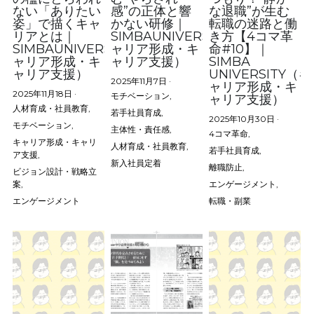
ない「ありたい
感”の正体と響
な退職”が生む
姿」で描くキャ
かない研修｜
転職の迷路と働
リアとは｜
SIMBAUNIVERSITY（キ
き方【4コマ革
SIMBAUNIVERSITY（キ
ャリア形成・キ
命#10】｜
ャリア形成・キ
ャリア支援）
SIMBA
ャリア支援）
UNIVERSITY（キ
2025年11月7日
·
ャリア形成・キ
2025年11月18日
·
モチベーション,
ャリア支援）
人材育成・社員教育,
若手社員育成,
2025年10月30日
·
モチベーション,
主体性・責任感,
4コマ革命,
キャリア形成・キャリ
人材育成・社員教育,
若手社員育成,
ア支援,
新入社員定着
離職防止,
ビジョン設計・戦略立
案,
エンゲージメント,
エンゲージメント
転職・副業