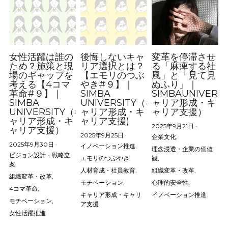
女性活躍は誰の
後悔しないキャ
変革を停滞させ
ため？施策と現
リア選択とは？
る「麻痺する社
場のギャップを
【エモリのつぶ
風」と「見て見
考える【4コマ
やき#９】｜
ぬふり」｜
革命#９】｜
SIMBA
SIMBAUNIVERS
SIMBA
UNIVERSITY（キ
ャリア形成・キ
UNIVERSITY（キ
ャリア形成・キ
ャリア支援）
ャリア形成・キ
ャリア支援)
2025年9月21日
·
ャリア支援）
2025年9月25日
·
企業文化,
2025年9月30日
·
イノベーション推進,
理念浸透・企業の価値
ビジョン設計・戦略立
エモリのつぶやき,
観,
案,
人材育成・社員教育,
組織変革・改革,
組織変革・改革,
モチベーション,
心理的安全性,
4コマ革命,
キャリア形成・キャリ
イノベーション推進
モチベーション,
ア支援
女性活躍推進