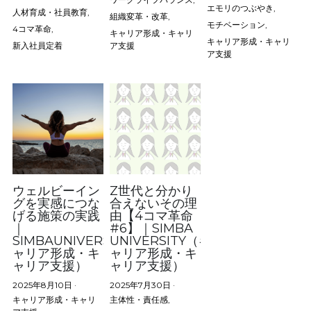
エモリのつぶやき,
人材育成・社員教育,
組織変革・改革,
モチベーション,
4コマ革命,
キャリア形成・キャリ
キャリア形成・キャリ
新入社員定着
ア支援
ア支援
ウェルビーイン
Z世代と分かり
グを実感につな
合えないその理
げる施策の実践
由【4コマ革命
｜
#6】｜SIMBA
SIMBAUNIVERSITY（キ
UNIVERSITY（キ
ャリア形成・キ
ャリア形成・キ
ャリア支援）
ャリア支援）
2025年8月10日
·
2025年7月30日
·
キャリア形成・キャリ
主体性・責任感,