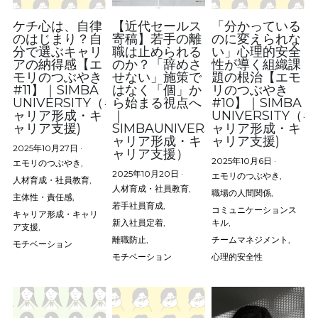
ケチ心は、自律
【近代セールス
「分かっている
のはじまり？自
寄稿】若手の離
のに変えられな
分で選ぶキャリ
職は止められる
い」心理的安全
アの納得感【エ
のか？「辞めさ
性が導く組織課
モリのつぶやき
せない」施策で
題の根治【エモ
#11】｜SIMBA
はなく「個」か
リのつぶやき
UNIVERSITY（キ
ら始まる視点へ
#10】｜SIMBA
ャリア形成・キ
｜
UNIVERSITY（キ
ャリア支援)
SIMBAUNIVERSITY（キ
ャリア形成・キ
ャリア形成・キ
ャリア支援)
2025年10月27日
·
ャリア支援）
2025年10月6日
·
エモリのつぶやき,
2025年10月20日
·
エモリのつぶやき,
人材育成・社員教育,
人材育成・社員教育,
職場の人間関係,
主体性・責任感,
若手社員育成,
コミュニケーションス
キャリア形成・キャリ
新入社員定着,
キル,
ア支援,
離職防止,
チームマネジメント,
モチベーション
モチベーション
心理的安全性