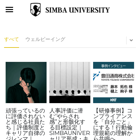
トップページ
SIMBA UNIVERSITYとは
すべて
ウェルビーイング
お役立ちコラム
導入事例
ＡＩ無料ビジョン診断
キャリア開発プログラム
4コマ漫画はたらくわたし
頑張っているの
人事評価に潜
【研修事例】コ
に評価されない
む“やらされ
ンプライアンス
と感じる社員た
感”と形骸化す
を「自分ごと」
学校型転職支援サービスSIMBA
ち｜評価制度と
る目標設定｜
にする！行動倫
キャリア自律の
SIMBAUNIVERSITY（キ
理規範の理解か
ジレンマ｜
ャリア形成・キ
ら共鳴へ
SIMBA受講生募集