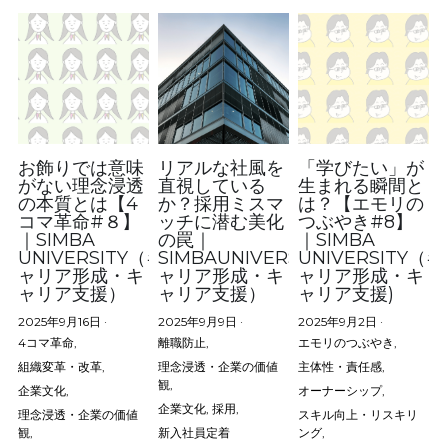
お飾りでは意味
リアルな社風を
「学びたい」が
がない理念浸透
直視している
生まれる瞬間と
の本質とは【4
か？採用ミスマ
は？【エモリの
コマ革命#８】
ッチに潜む美化
つぶやき#8】
｜SIMBA
の罠｜
｜SIMBA
UNIVERSITY（キ
SIMBAUNIVERSITY（キ
UNIVERSITY（キ
ャリア形成・キ
ャリア形成・キ
ャリア形成・キ
ャリア支援）
ャリア支援）
ャリア支援)
2025年9月16日
·
2025年9月9日
·
2025年9月2日
·
4コマ革命,
離職防止,
エモリのつぶやき,
組織変革・改革,
理念浸透・企業の価値
主体性・責任感,
観,
企業文化,
オーナーシップ,
企業文化,
採用,
理念浸透・企業の価値
スキル向上・リスキリ
観,
新入社員定着
ング,