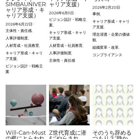
SIMBAUNIVERSITY（キ
ャリア支援）
2026年2月20日
·
ャリア形成・キ
お問い合わせ
2026年6月9日
·
事例,
ャリア支援）
ビジョン設計・戦略立
キャリア形成・キャリ
2026年6月22日
·
案,
ア支援,
受講生専用ログイン
主体性・責任感,
キャリア形成・キャリ
理念浸透・企業の価値
人事評価制度,
ア支援,
観,
検索
人材育成・社員教育,
人材育成・社員教育,
組織変革・改革,
キャリア形成・キャリ
人事評価制度,
コンプライアンス
ア支援,
主体性・責任感
ビジョン設計・戦略立
案
法人向けサイトはこちら
Will-Can-Must
Z世代育成に潜
そのうち辞める
の檻にとらわれ
む“やらされ
つもり？“静か