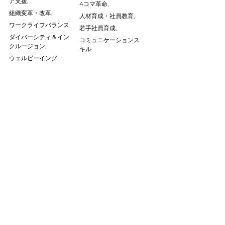
ア支援,
4コマ革命,
組織変革・改革,
人材育成・社員教育,
ワークライフバランス,
若手社員育成,
ダイバーシティ＆イン
コミュニケーションス
クルージョン,
キル
ウェルビーイング